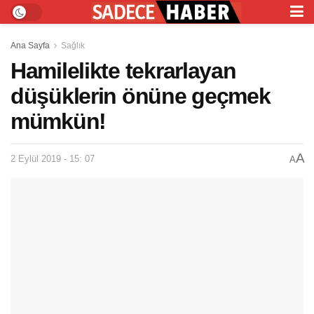
Ana Sayfa
Sağlık
Hamilelikte tekrarlayan
düşüklerin önüne geçmek
mümkün!
A
2 Eylül 2019 - 15: 07
A