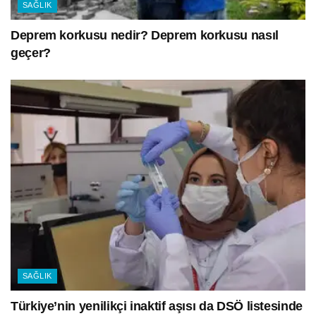
SAĞLIK
Deprem korkusu nedir? Deprem korkusu nasıl
geçer?
SAĞLIK
Türkiye’nin yenilikçi inaktif aşısı da DSÖ listesinde