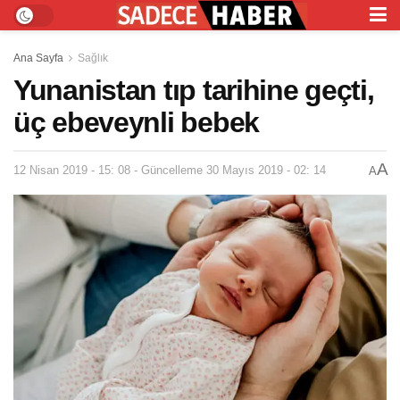
Ana Sayfa
Sağlık
Yunanistan tıp tarihine geçti,
üç ebeveynli bebek
A
12 Nisan 2019 - 15: 08 - Güncelleme 30 Mayıs 2019 - 02: 14
A