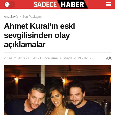
Ana Sayfa
Son Paylaşım
Ahmet Kural’ın eski
sevgilisinden olay
açıklamalar
A
2 Kasım 2018 - 13: 41 - Güncelleme 30 Mayıs 2019 - 02: 22
A