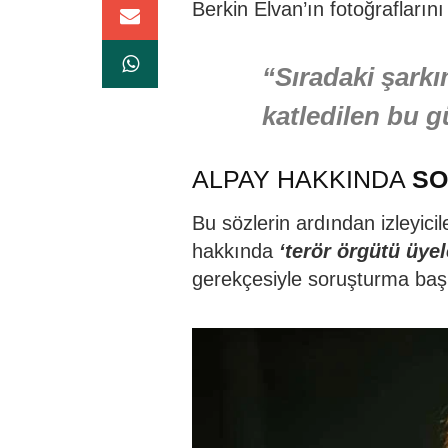
Berkin Elvan’ın fotoğraflarını
“Sıradaki şarkı
katledilen bu g
ALPAY HAKKINDA
SO
Bu sözlerin ardından izleyici
hakkında
‘terör örgütü üyel
gerekçesiyle soruşturma başl