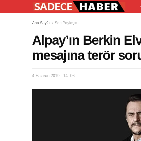
Ana Sayfa
Son Paylaşım
Alpay’ın Berkin Elv
mesajına terör sor
4 Haziran 2019 - 14: 06