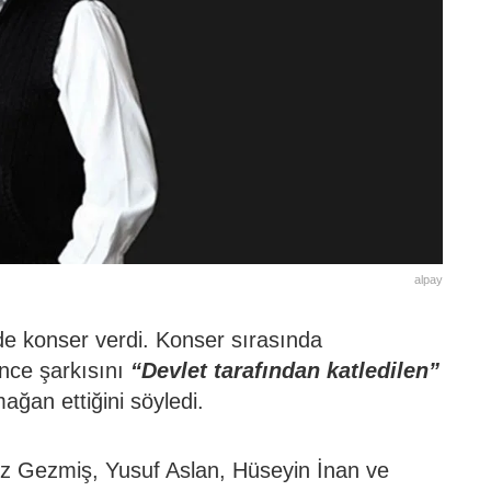
alpay
de konser verdi. Konser sırasında
önce şarkısını
“Devlet tarafından katledilen”
mağan ettiğini söyledi.
iz Gezmiş, Yusuf Aslan, Hüseyin İnan ve