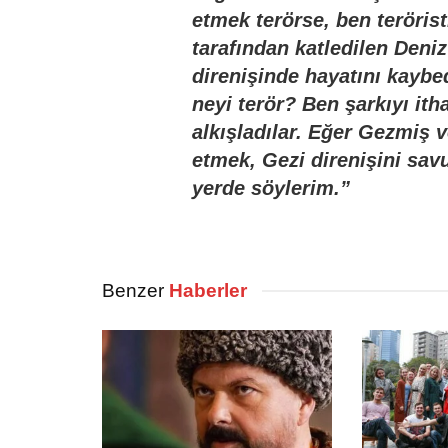
etmek terörse, ben teröris
tarafından katledilen Deni
direnişinde hayatını kaybe
neyi terör? Ben şarkıyı ith
alkışladılar. Eğer Gezmiş v
etmek, Gezi direnişini sav
yerde söylerim.”
Benzer
Haberler