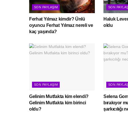
SON PAYLAŞIM
SON PAYLA
Ferhat Yılmaz kimdir? Ünlü
Haluk Leven
oyuncu Ferhat Yılmaz nereli ve
oldu
kaç yaşında?
SON PAYLAŞIM
SON PAYLA
Gelinim Mutfakta kim elendi?
Selena Gome
Gelinim Mutfakta kim birinci
bırakıyor 
oldu?
şarkıcılığı 