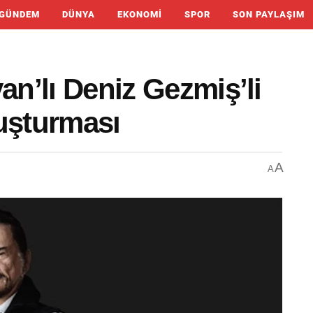
GÜNDEM
DÜNYA
EKONOMI
SPOR
SON PAYLAŞIM
an’lı Deniz Gezmiş’li
uşturması
A
A