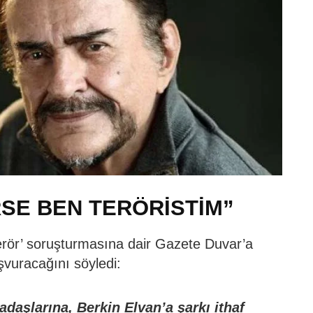
SE BEN TERÖRİSTİM”
terör’ soruşturmasına dair Gazete Duvar’a
şvuracağını söyledi:
daşlarına, Berkin Elvan’a şarkı ithaf