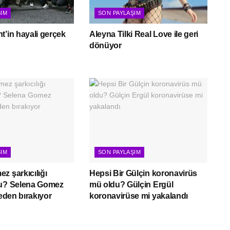
ŞIM
SON PAYLAŞIM
t’in hayali gerçek
Aleyna Tilki Real Love ile geri
dönüyor
ŞIM
SON PAYLAŞIM
z şarkıcılığı
Hepsi Bir Gülçin koronavirüs
mu? Selena Gomez
mü oldu? Gülçin Ergül
neden bırakıyor
koronavirüse mi yakalandı