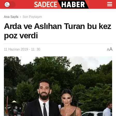
Ana Sayfa
Son Paylaşım
Arda ve Aslıhan Turan bu kez
poz verdi
A
11 Haziran 2019 - 11: 30
A