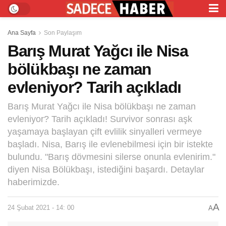
Ana Sayfa
Son Paylaşım
Barış Murat Yağcı ile Nisa
bölükbaşı ne zaman
evleniyor? Tarih açıkladı
Barış Murat Yağcı ile Nisa bölükbaşı ne zaman
evleniyor? Tarih açıkladı! Survivor sonrası aşk
yaşamaya başlayan çift evlilik sinyalleri vermeye
başladı. Nisa, Barış ile evlenebilmesi için bir istekte
bulundu. "Barış dövmesini silerse onunla evlenirim."
diyen Nisa Bölükbaşı, istediğini başardı. Detaylar
haberimizde.
A
24 Şubat 2021 - 14: 00
A