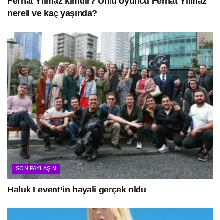
Ferhat Yılmaz kimdir? Ünlü oyuncu Ferhat Yılmaz
nereli ve kaç yaşında?
SON PAYLAŞIM
Haluk Levent’in hayali gerçek oldu