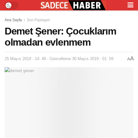
Ana Sayfa
Son Paylaşım
Demet Şener: Çocuklarım
olmadan evlenmem
A
25 Mayıs 2019 - 14: 49 - Güncelleme 30 Mayıs 2019 - 01: 59
A