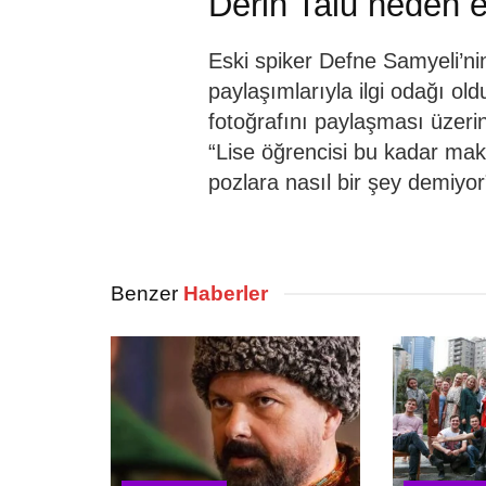
Derin Talu neden el
Eski spiker Defne Samyeli’ni
paylaşımlarıyla ilgi odağı o
fotoğrafını paylaşması üzeri
“Lise öğrencisi bu kadar maky
pozlara nasıl bir şey demiyor
Benzer
Haberler