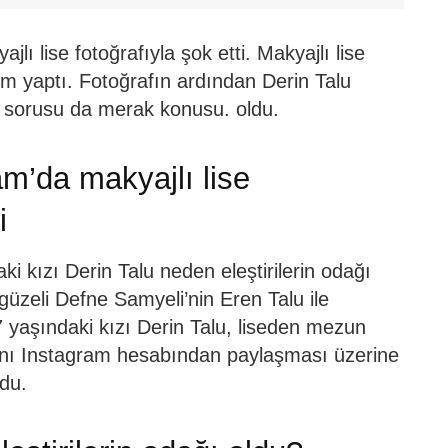
lı lise fotoğrafıyla şok etti. Makyajlı lise
em yaptı. Fotoğrafın ardından Derin Talu
du sorusu da merak konusu. oldu.
am’da makyajlı lise
i
i kızı Derin Talu neden eleştirilerin odağı
güzeli Defne Samyeli’nin Eren Talu ile
7 yaşındaki kızı Derin Talu, liseden mezun
rını Instagram hesabından paylaşması üzerine
du.