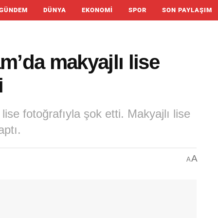
GÜNDEM
DÜNYA
EKONOMI
SPOR
SON PAYLAŞIM
m’da makyajlı lise
i
ise fotoğrafıyla şok etti. Makyajlı lise
aptı.
A
A