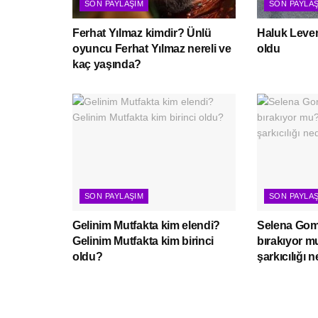
SON PAYLAŞIM
SON PAYLA
Ferhat Yılmaz kimdir? Ünlü
Haluk Leven
oyuncu Ferhat Yılmaz nereli ve
oldu
kaç yaşında?
SON PAYLAŞIM
SON PAYLA
Gelinim Mutfakta kim elendi?
Selena Gome
Gelinim Mutfakta kim birinci
bırakıyor 
oldu?
şarkıcılığı 