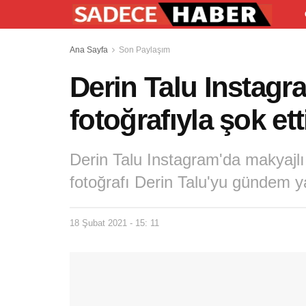
Ana Sayfa
Son Paylaşım
Derin Talu Instagra
fotoğrafıyla şok ett
Derin Talu Instagram'da makyajlı l
fotoğrafı Derin Talu'yu gündem y
18 Şubat 2021 - 15: 11