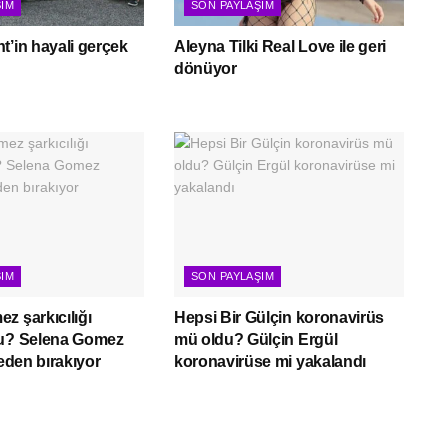
ŞIM
SON PAYLAŞIM
t’in hayali gerçek
Aleyna Tilki Real Love ile geri
dönüyor
ŞIM
SON PAYLAŞIM
z şarkıcılığı
Hepsi Bir Gülçin koronavirüs
mu? Selena Gomez
mü oldu? Gülçin Ergül
neden bırakıyor
koronavirüse mi yakalandı