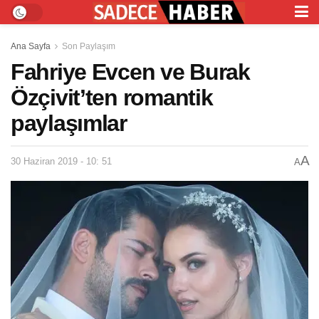
Ana Sayfa
Son Paylaşım
Fahriye Evcen ve Burak
Özçivit’ten romantik
paylaşımlar
A
30 Haziran 2019 - 10: 51
A