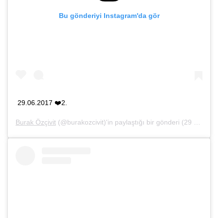
Bu gönderiyi Instagram'da gör
29.06.2017 ❤️2.
Burak Özçivit
(@burakozcivit)'in paylaştığı bir gönderi (
29 Haz, 2019, 6:54öö PDT