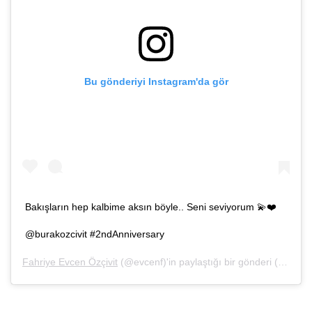
Bu gönderiyi Instagram'da gör
Bakışların hep kalbime aksın böyle.. Seni seviyorum 💫❤️
@burakozcivit #2ndAnniversary
Fahriye Evcen Özçivit
(@evcenf)'in paylaştığı bir gönderi (
29 Haz