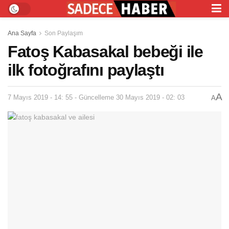
Ana Sayfa
Son Paylaşım
Fatoş Kabasakal bebeği ile
ilk fotoğrafını paylaştı
A
7 Mayıs 2019 - 14: 55 - Güncelleme 30 Mayıs 2019 - 02: 03
A