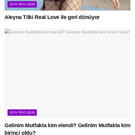
SON PAYLAŞIM
Aleyna Tilki Real Love ile geri dönüyor
SON PAYLAŞIM
Gelinim Mutfakta kim elendi? Gelinim Mutfakta kim
birinci oldu?