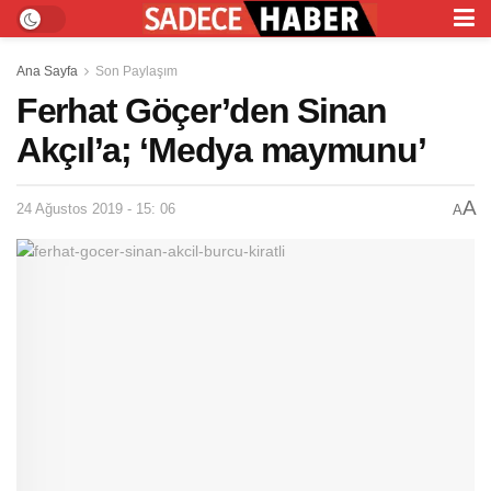
Ana Sayfa
Son Paylaşım
Ferhat Göçer’den Sinan
Akçıl’a; ‘Medya maymunu’
A
24 Ağustos 2019 - 15: 06
A