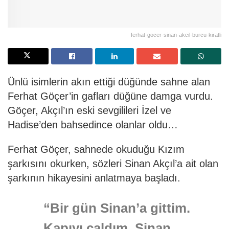
ferhat-gocer-sinan-akcil-burcu-kiratli
Ünlü isimlerin akın ettiği düğünde sahne alan
Ferhat Göçer’in gafları düğüne damga vurdu.
Göçer, Akçıl’ın eski sevgilileri İzel ve
Hadise’den bahsedince olanlar oldu…
Ferhat Göçer, sahnede okuduğu Kızım
şarkısını okurken, sözleri Sinan Akçıl’a ait olan
şarkının hikayesini anlatmaya başladı.
“Bir gün Sinan’a gittim.
Kapıyı çaldım, Sinan