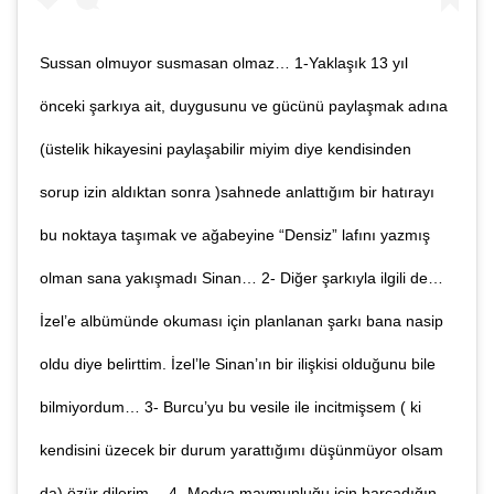
Sussan olmuyor susmasan olmaz… 1-Yaklaşık 13 yıl
önceki şarkıya ait, duygusunu ve gücünü paylaşmak adına
(üstelik hikayesini paylaşabilir miyim diye kendisinden
sorup izin aldıktan sonra )sahnede anlattığım bir hatırayı
bu noktaya taşımak ve ağabeyine “Densiz” lafını yazmış
olman sana yakışmadı Sinan… 2- Diğer şarkıyla ilgili de…
İzel’e albümünde okuması için planlanan şarkı bana nasip
oldu diye belirttim. İzel’le Sinan’ın bir ilişkisi olduğunu bile
bilmiyordum… 3- Burcu’yu bu vesile ile incitmişsem ( ki
kendisini üzecek bir durum yarattığımı düşünmüyor olsam
da) özür dilerim… 4- Medya maymunluğu için harcadığın