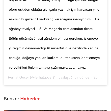
eforu eskiden olduğu gibi şarkı yazmak için harcasan yine
eskisi gibi güzel hit şarkılar çıkaracağına inanıyorum… Bir
ağabey tavsiyesi… 5- Ve Magazin camiasından ricam…
Bütün gücümüzü, asıl gündem olması gereken, izlemeye
yüreğimin dayanmadığı #EmineBulut ve nezdinde kadına,
çocuğa, doğaya yapılan katliamı durmaksızın lanetlemeye
ve yetkilileri önlem almaya çağırmaya adamalıyız
Ferhat Gocer
(@ferhatgocer)'in paylaştığı bir gönderi (
23 Ağu, 2019, 7:44öö PDT
Benzer
Haberler