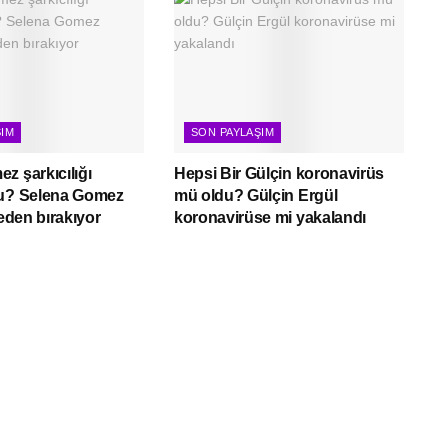
ŞIM
SON PAYLAŞIM
z şarkıcılığı
Hepsi Bir Gülçin koronavirüs
mu? Selena Gomez
mü oldu? Gülçin Ergül
neden bırakıyor
koronavirüse mi yakalandı