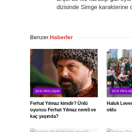
dizisinde Simge karakterine c
Benzer
Haberler
SON PAYLAŞIM
SON PAYLA
Ferhat Yılmaz kimdir? Ünlü
Haluk Leven
oyuncu Ferhat Yılmaz nereli ve
oldu
kaç yaşında?