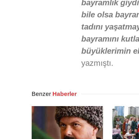
bayramlık giydi
bile olsa bayra
tadını yaşatmay
bayramını kutl
büyüklerimin e
yazmıştı.
Benzer
Haberler