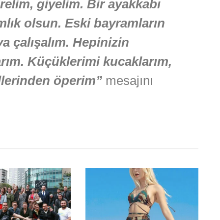
relim, giyelim. Bir ayakkabı
mlık olsun. Eski bayramların
a çalışalım. Hepinizin
arım. Küçüklerimi kucaklarım,
llerinden öperim”
mesajını