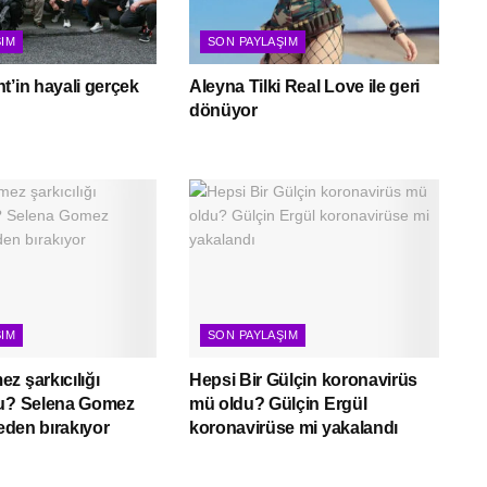
ŞIM
SON PAYLAŞIM
t’in hayali gerçek
Aleyna Tilki Real Love ile geri
dönüyor
ŞIM
SON PAYLAŞIM
z şarkıcılığı
Hepsi Bir Gülçin koronavirüs
mu? Selena Gomez
mü oldu? Gülçin Ergül
neden bırakıyor
koronavirüse mi yakalandı