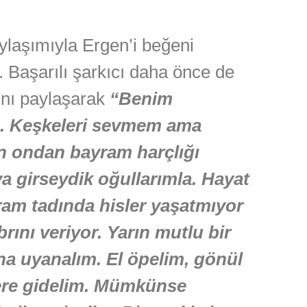
aylaşımıyla Ergen’i beğeni
 Başarılı şarkıcı daha önce de
fını paylaşarak
“Benim
ı. Keşkeleri sevmem ama
ın ondan bayram harçlığı
ya girseydik oğullarımla. Hayat
am tadında hisler yaşatmıyor
rını veriyor. Yarın mutlu bir
a uyanalım. El öpelim, gönül
lere gidelim. Mümkünse