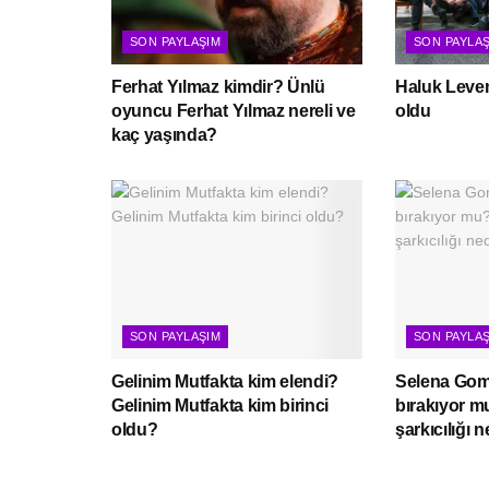
SON PAYLAŞIM
SON PAYLA
Ferhat Yılmaz kimdir? Ünlü
Haluk Leven
oyuncu Ferhat Yılmaz nereli ve
oldu
kaç yaşında?
SON PAYLAŞIM
SON PAYLA
Gelinim Mutfakta kim elendi?
Selena Gome
Gelinim Mutfakta kim birinci
bırakıyor 
oldu?
şarkıcılığı 