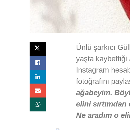
Ünlü şarkıcı Gü
yaşta kaybettiği
Instagram hesab
fotoğrafını payl
ağabeyim. Böy
elini sırtımdan 
Ne aradım o el