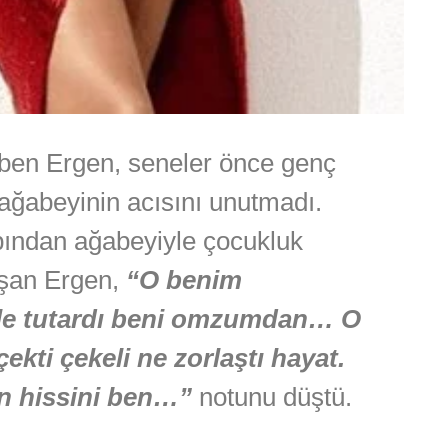
lben Ergen, seneler önce genç
 ağabeyinin acısını unutmadı.
ından ağabeyiyle çocukluk
aşan Ergen,
“O benim
le tutardı beni omzumdan… O
çekti çekeli ne zorlaştı hayat.
in hissini ben…”
notunu düştü.