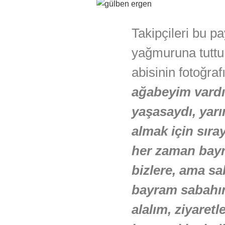
Takipçileri bu p
yağmuruna tuttu.
abisinin fotoğra
ağabeyim vard
yaşasaydı, yar
almak için sıra
her zaman bayr
bizlere, ama sab
bayram sabahın
alalım, ziyaret