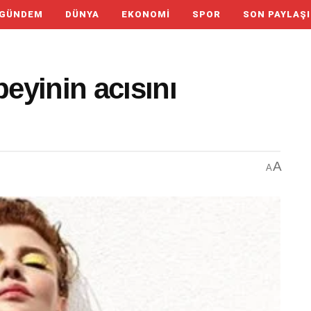
GÜNDEM
DÜNYA
EKONOMI
SPOR
SON PAYLAŞ
eyinin acısını
A
A