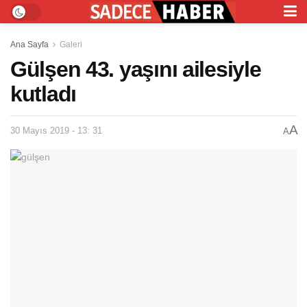
Ana Sayfa
Galeri
Gülşen 43. yaşını ailesiyle
kutladı
A
30 Mayıs 2019 - 13: 31
A