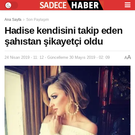
Ana Sayfa
Son Paylaşım
Hadise kendisini takip eden
şahıstan şikayetçi oldu
A
24 Nisan 2019 - 11: 12 - Güncelleme 30 Mayıs 2019 - 02: 09
A