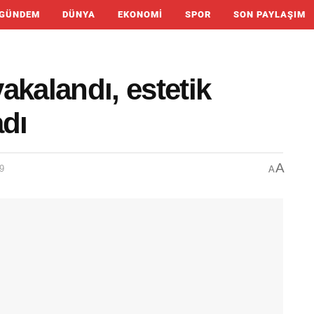
GÜNDEM
DÜNYA
EKONOMI
SPOR
SON PAYLAŞIM
akalandı, estetik
adı
A
9
A