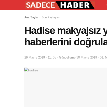
Ana Sayfa
Son Paylaşım
Hadise makyajsız y
haberlerini doğrul
29 Mayıs 2019 - 11: 05 - Güncelleme 30 Mayıs 2019 - 01: 5