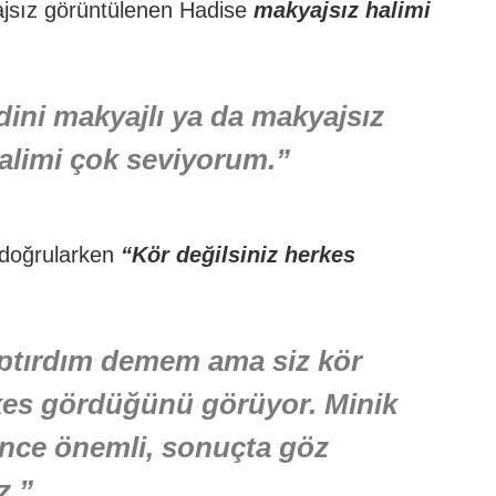
yajsız görüntülenen Hadise
makyajsız halimi
ini makyajlı ya da makyajsız
limi çok seviyorum.”
e doğrularken
“Kör değilsiniz herkes
ptırdım demem ama siz kör
rkes gördüğünü görüyor. Minik
ence önemli, sonuçta göz
z.”