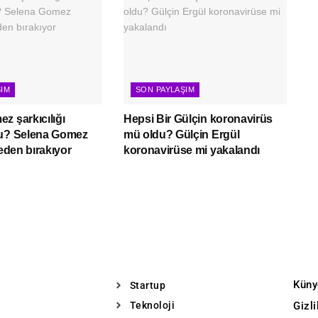
ŞIM
SON PAYLAŞIM
z şarkıcılığı
Hepsi Bir Gülçin koronavirüs
mu? Selena Gomez
mü oldu? Gülçin Ergül
neden bırakıyor
koronavirüse mi yakalandı
Küny
Startup
Teknoloji
Gizl