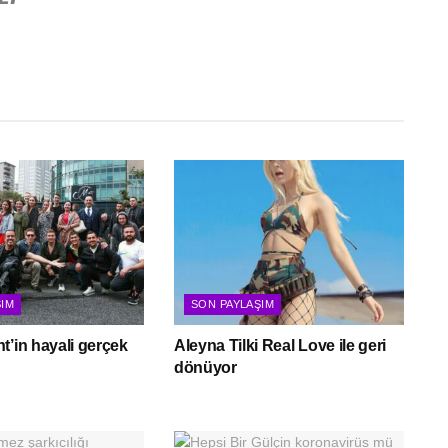
ŞIM
SON PAYLAŞIM
t’in hayali gerçek
Aleyna Tilki Real Love ile geri
dönüyor