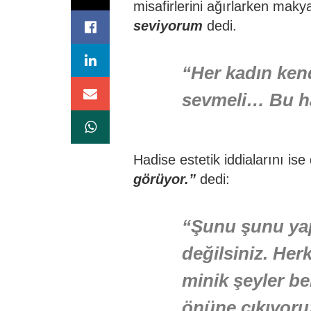
misafirlerini ağırlarken mak
seviyorum
dedi.
“Her kadın kend
sevmeli… Bu ha
Hadise estetik iddialarını is
görüyor.”
dedi:
“Şunu şunu ya
değilsiniz. He
minik şeyler b
önüne çıkıyoru