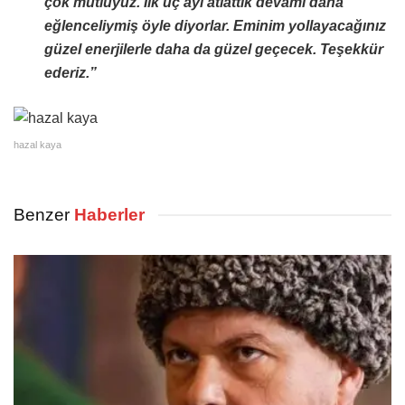
çok mutluyuz. İlk üç ayı atlattık devamı daha
eğlenceliymiş öyle diyorlar. Eminim yollayacağınız
güzel enerjilerle daha da güzel geçecek. Teşekkür
ederiz.”
hazal kaya
Benzer
Haberler