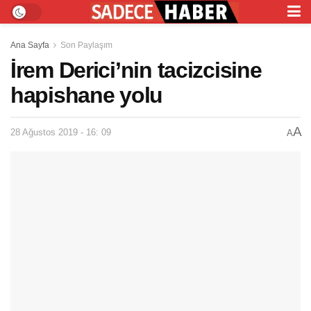
Ana Sayfa
Son Paylaşım
İrem Derici’nin tacizcisine
hapishane yolu
A
28 Ağustos 2019 - 16: 09
A