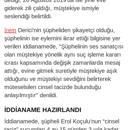
giderek zili çaldığı, müştekiye ismiyle
seslendiği belirtildi.
İrem
Derici’nin şüpheliden şikayetçi olduğu,
şüphelinin ise eylemini ikrar ettiği bilgisine yer
verilen iddianamede, “Şüphelinin ses sanatçısı
olan müştekiye yönelik aynı suç işleme kararı
icrası kapsamında değişik zamanlarda mesaj
attığı, evine gitmek suretiyle müştekiye aşık
olduğunu ve müştekiyi sevdiğini belirterek
müteselsilen cinsel tacizde bulunduğu
anlaşılmıştır” denildi.
İDDİANAME HAZIRLANDI
İddianamede, şüpheli Erol Koçulu’nun “cinsel
taciz” suçundan 4 ay 15 günden 3 yıla kadar