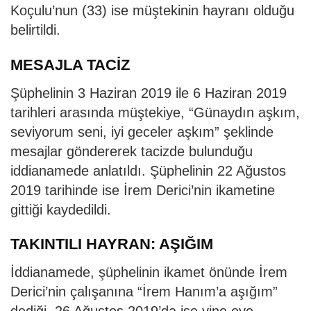
Koçulu’nun (33) ise müştekinin hayranı olduğu
belirtildi.
MESAJLA TACİZ
Şüphelinin 3 Haziran 2019 ile 6 Haziran 2019
tarihleri arasında müştekiye, “Günaydın aşkım,
seviyorum seni, iyi geceler aşkım” şeklinde
mesajlar göndererek tacizde bulunduğu
iddianamede anlatıldı. Şüphelinin 22 Ağustos
2019 tarihinde ise İrem Derici’nin ikametine
gittiği kaydedildi.
TAKINTILI HAYRAN: AŞIĞIM
İddianamede, şüphelinin ikamet önünde İrem
Derici’nin çalışanına “İrem Hanım’a aşığım”
dediği, 26 Ağustos 2019’da ise yine eve