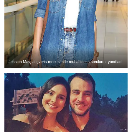
Jessica May, alışveriş merkezinde muhabirlerin sorularını yanıtladı.