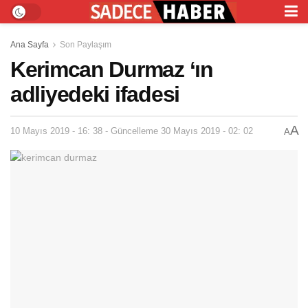
Ana Sayfa
Son Paylaşım
Kerimcan Durmaz ‘ın
adliyedeki ifadesi
A
10 Mayıs 2019 - 16: 38 - Güncelleme 30 Mayıs 2019 - 02: 02
A