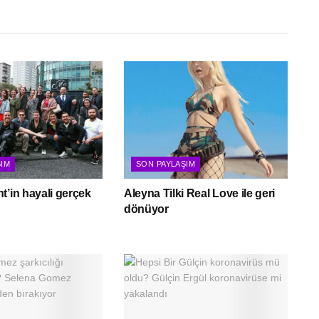
ŞIM
SON PAYLAŞIM
t’in hayali gerçek
Aleyna Tilki Real Love ile geri
dönüyor