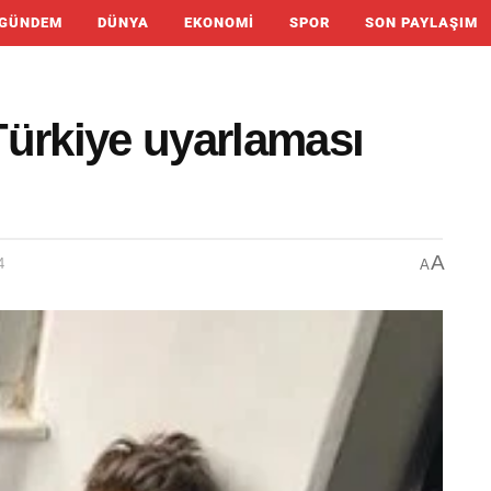
GÜNDEM
DÜNYA
EKONOMI
SPOR
SON PAYLAŞIM
Türkiye uyarlaması
A
4
A