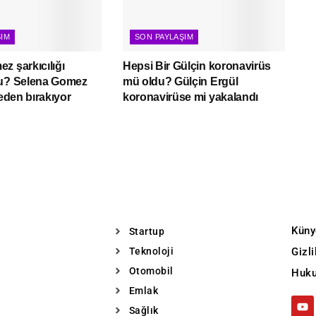
ŞIM
SON PAYLAŞIM
z şarkıcılığı
Hepsi Bir Gülçin koronavirüs
mu? Selena Gomez
mü oldu? Gülçin Ergül
neden bırakıyor
koronavirüse mi yakalandı
Küny
Startup
Teknoloji
Gizl
Otomobil
Huku
Emlak
Sağlık