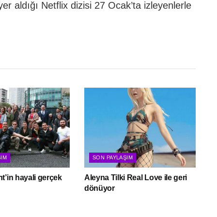
r aldığı Netflix dizisi 27 Ocak’ta izleyenlerle
ŞIM
SON PAYLAŞIM
t’in hayali gerçek
Aleyna Tilki Real Love ile geri
dönüyor