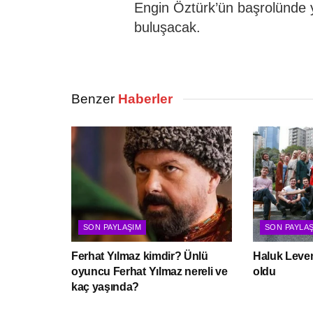
Engin Öztürk’ün başrolünde ye
buluşacak.
Benzer
Haberler
SON PAYLAŞIM
SON PAYLA
Ferhat Yılmaz kimdir? Ünlü
Haluk Leven
oyuncu Ferhat Yılmaz nereli ve
oldu
kaç yaşında?