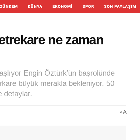
GÜNDEM
DÜNYA
EKONOMI
SPOR
SON PAYLAŞIM
 metrekare ne zaman
aşlıyor Engin Öztürk’ün başrolünde
erkare büyük merakla bekleniyor. 50
 detaylar.
A
A