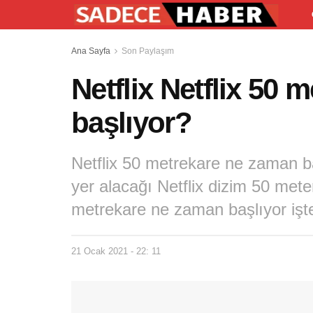
Ana Sayfa
Son Paylaşım
Netflix Netflix 50
başlıyor?
Netflix 50 metrekare ne zaman b
yer alacağı Netflix dizim 50 met
metrekare ne zaman başlıyor işte
21 Ocak 2021 - 22: 11