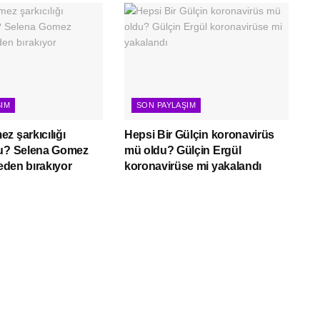
ŞIM
SON PAYLAŞIM
z şarkıcılığı
Hepsi Bir Gülçin koronavirüs
mu? Selena Gomez
mü oldu? Gülçin Ergül
neden bırakıyor
koronavirüse mi yakalandı