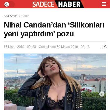
Ana Sayfa
Galeri
Nihal Candan’dan ‘Silikonları
yeni yaptırdım’ pozu
A
16 Nisan 2019 - 00: 28 - Güncelleme 30 Mayıs 2019 - 02: 13
A