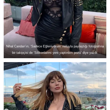
Nihal Candan’ın, ‘Sadece Eğleniyorum’ notuyla paylaştığı fotoğrafına
bir takipçisi de ‘Silikonlarimi yeni yaptırdım pozu’ diye yazdı.