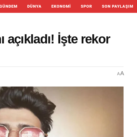
GÜNDEM
DÜNYA
EKONOMI
SPOR
SON PAYLAŞIM
açıkladı! İşte rekor
A
A