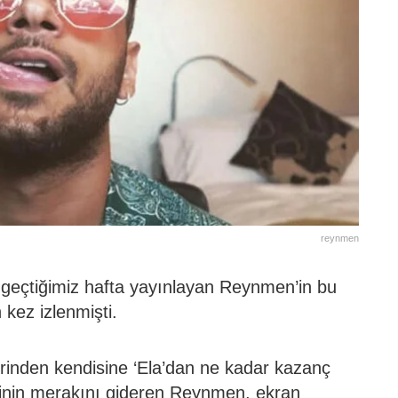
reynmen
yı geçtiğimiz hafta yayınlayan Reynmen’in bu
 kez izlenmişti.
rinden kendisine ‘Ela’dan ne kadar kazanç
isinin merakını gideren Reynmen, ekran