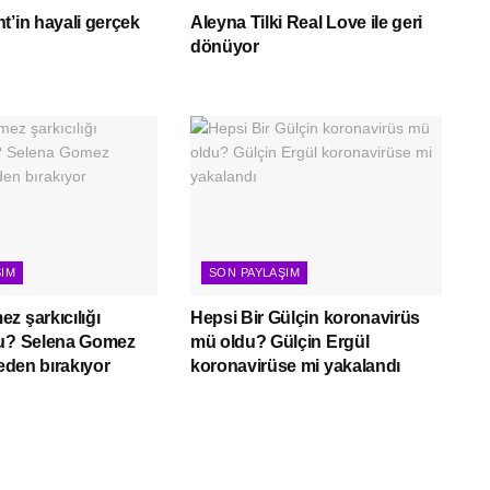
t’in hayali gerçek
Aleyna Tilki Real Love ile geri
dönüyor
ŞIM
SON PAYLAŞIM
z şarkıcılığı
Hepsi Bir Gülçin koronavirüs
mu? Selena Gomez
mü oldu? Gülçin Ergül
neden bırakıyor
koronavirüse mi yakalandı