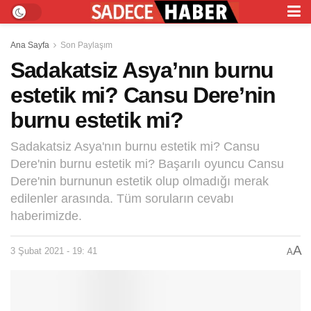
Ana Sayfa
Son Paylaşım
Sadakatsiz Asya’nın burnu
estetik mi? Cansu Dere’nin
burnu estetik mi?
Sadakatsiz Asya'nın burnu estetik mi? Cansu
Dere'nin burnu estetik mi? Başarılı oyuncu Cansu
Dere'nin burnunun estetik olup olmadığı merak
edilenler arasında. Tüm soruların cevabı
haberimizde.
A
3 Şubat 2021 - 19: 41
A