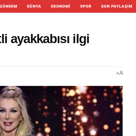
GÜNDEM
DÜNYA
EKONOMI
SPOR
SON PAYLAŞIM
i ayakkabısı ilgi
A
A