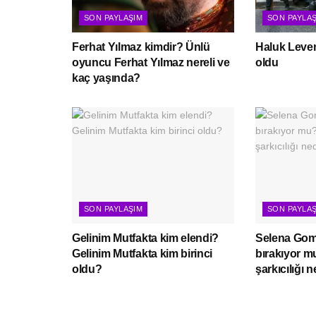
SON PAYLAŞIM
SON PAYLA
Ferhat Yılmaz kimdir? Ünlü
Haluk Leven
oyuncu Ferhat Yılmaz nereli ve
oldu
kaç yaşında?
SON PAYLAŞIM
SON PAYLA
Gelinim Mutfakta kim elendi?
Selena Gome
Gelinim Mutfakta kim birinci
bırakıyor 
oldu?
şarkıcılığı 