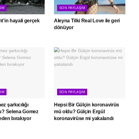
ŞIM
SON PAYLAŞIM
t’in hayali gerçek
Aleyna Tilki Real Love ile geri
dönüyor
ŞIM
SON PAYLAŞIM
z şarkıcılığı
Hepsi Bir Gülçin koronavirüs
mu? Selena Gomez
mü oldu? Gülçin Ergül
neden bırakıyor
koronavirüse mi yakalandı