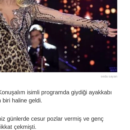
seda sayan
Konuşalım isimli programda giydiği ayakkabı
iri haline geldi.
miz günlerde cesur pozlar vermiş ve genç
dikkat çekmişti.