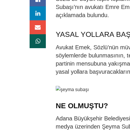
Subaşı’nın avukatı Emre Eme
açıklamada bulundu.
YASAL YOLLARA BA
Avukat Emek, Sözlü’nün müve
söylemlerde bulunmasının, teme
partinin mensubuna yakışmadı
yasal yollara başvuracaklarını
NE OLMUŞTU?
Adana Büyükşehir Belediyesi’
medya üzerinden Şeyma Subaşı