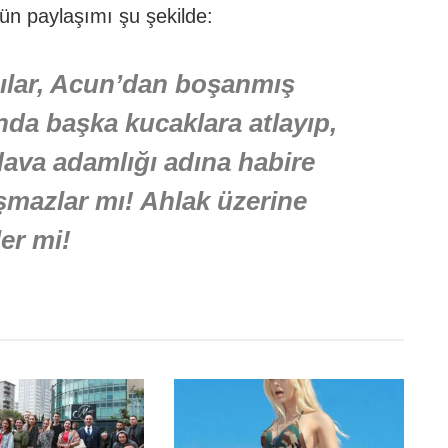
nün paylaşımı şu şekilde:
cılar, Acun’dan boşanmış
nda başka kucaklara atlayıp,
dava adamlığı adına habire
şmazlar mı! Ahlak üzerine
er mi!