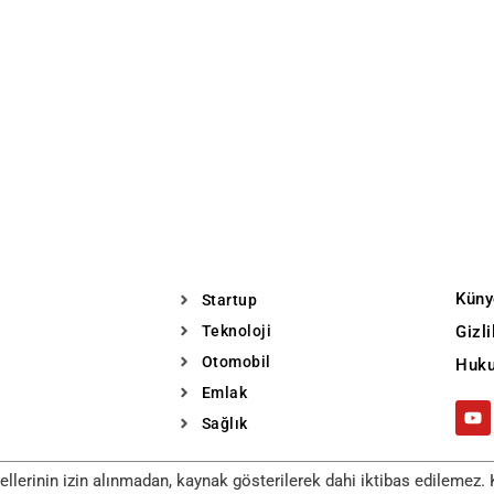
Küny
Startup
Teknoloji
Gizl
Otomobil
Huku
Emlak
Sağlık
llerinin izin alınmadan, kaynak gösterilerek dahi iktibas edilemez. K