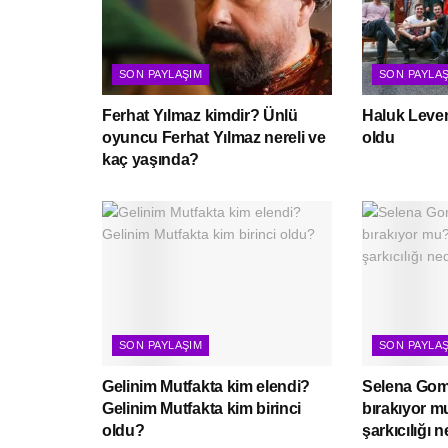
SON PAYLAŞIM
SON PAYLA
Ferhat Yılmaz kimdir? Ünlü
Haluk Leven
oyuncu Ferhat Yılmaz nereli ve
oldu
kaç yaşında?
SON PAYLAŞIM
SON PAYLA
Gelinim Mutfakta kim elendi?
Selena Gome
Gelinim Mutfakta kim birinci
bırakıyor 
oldu?
şarkıcılığı 