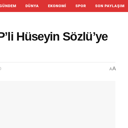
GÜNDEM
DÜNYA
EKONOMI
SPOR
SON PAYLAŞIM
li Hüseyin Sözlü’ye
A
0
A