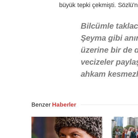
büyük tepki çekmişti. Sözlü’
Bilcümle takla
Şeyma gibi anı
üzerine bir de 
vecizeler payla
ahkam kesmezl
Benzer
Haberler