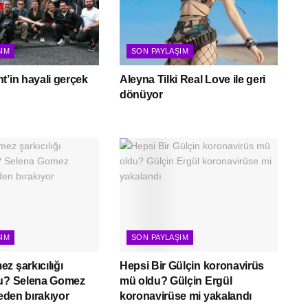
ŞIM
SON PAYLAŞIM
t’in hayali gerçek
Aleyna Tilki Real Love ile geri
dönüyor
ŞIM
SON PAYLAŞIM
z şarkıcılığı
Hepsi Bir Gülçin koronavirüs
mu? Selena Gomez
mü oldu? Gülçin Ergül
neden bırakıyor
koronavirüse mi yakalandı