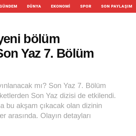
GÜNDEM
DÜNYA
EKONOMI
SPOR
SON PAYLAŞIM
 yeni bölüm
Son Yaz 7. Bölüm
ayınlanacak mı? Son Yaz 7. Bölüm
ketlerden Son Yaz dizisi de etkilendi.
ına bu akşam çıkacak olan dizinin
iler arasında. Olayın detayları