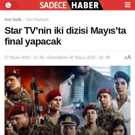
Ana Sayfa
Son Paylaşım
Star TV’nin iki dizisi Mayıs’ta
final yapacak
A
27 Nisan 2019 - 11: 56 - Güncelleme 30 Mayıs 2019 - 02: 09
A