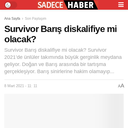
Ana Sayfa
Son Paylaşım
Survivor Barış diskalifiye mi
olacak?
Survivor Barış diskalifiye mi olacak? Survivor
2021’de ünlüler takımında büyük gerginlik meydana
geliyor. Doğan ve Barış arasında bir tartışma
gerçekleşiyor. Barış sinirlerine hakim olamayıp...
A
8 Mart 2021 - 11: 11
A