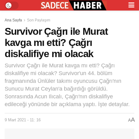
Ana Sayfa
Son Paylaşım
Survivor Çağrı ile Murat
kavga mı etti? Çağrı
diskalifiye mi olacak
Survivor Çağrı ile Murat kavga mı etti? Çağrı
diskalifiye mi olacak? Survivor'un 44. bölüm
fragmanında Ünlüler takımı oyuncusu Çağrı'nın
Sunucu Murat Ceylan'a bağırdığı görüldü.
Sonrasında Acun Ilıcalı, Çağrı'nın diskalifiye
edileceği yönünde bir açıklama yaptı. İşte detaylar.
A
9 Mart 2021 - 11: 16
A