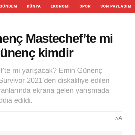
GÜNDEM
DÜNYA
EKONOMI
SPOR
SON PAYLAŞIM
enç Mastechef’te mi
ünenç kimdir
f'te mi yarışacak? Emin Günenç
Survivor 2021'den diskalifiye edilen
kranlarında ekrana gelen yarışmada
dia edildi.
A
A