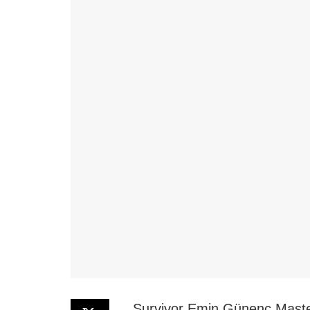
Survivor Emin Günenç Maste