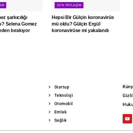
ŞIM
SON PAYLAŞIM
z şarkıcılığı
Hepsi Bir Gülçin koronavirüs
mu? Selena Gomez
mü oldu? Gülçin Ergül
neden bırakıyor
koronavirüse mi yakalandı
Küny
Startup
Teknoloji
Gizl
Otomobil
Huku
Emlak
Sağlık