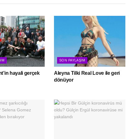
ŞIM
SON PAYLAŞIM
t’in hayali gerçek
Aleyna Tilki Real Love ile geri
dönüyor