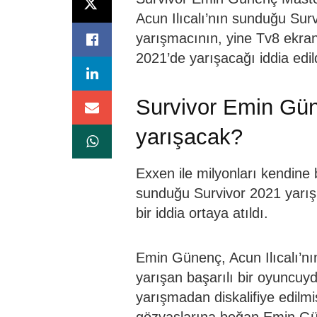
Acun Ilıcalı’nın sunduğu Survi
yarışmacının, yine Tv8 ekra
2021’de yarışacağı iddia edild
Survivor Emin Gün
yarışacak?
Exxen ile milyonları kendine
sunduğu Survivor 2021 yar
bir iddia ortaya atıldı.
Emin Günenç, Acun Ilıcalı’n
yarışan başarılı bir oyuncuy
yarışmadan diskalifiye edilmi
gözyaşlarına boğan Emin Gü