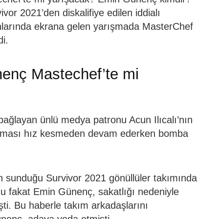
vor 2021’den diskalifiye edilen iddialı
nlarında ekrana gelen yarışmada MasterChef
i.
enç Mastechef’te mi
 bağlayan ünlü medya patronu Acun Ilıcalı’nın
ışması hız kesmeden devam ederken bomba
ın sunduğu Survivor 2021 gönüllüler takımında
du fakat Emin Günenç, sakatlığı nedeniyle
şti. Bu haberle takım arkadaşlarını
nenç, adaya veda etmişti.