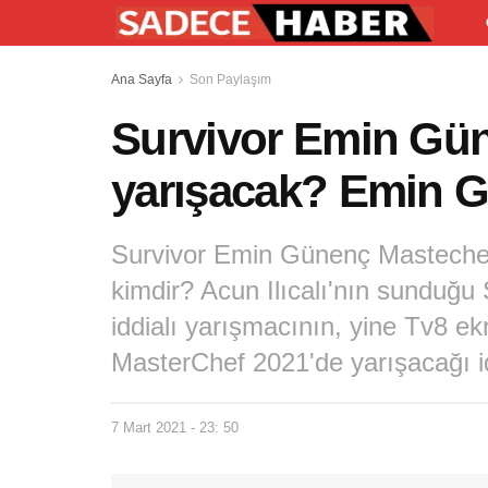
Ana Sayfa
Son Paylaşım
Survivor Emin Gün
yarışacak? Emin G
Survivor Emin Günenç Masteche
kimdir? Acun Ilıcalı'nın sunduğu 
iddialı yarışmacının, yine Tv8 e
MasterChef 2021'de yarışacağı id
7 Mart 2021 - 23: 50