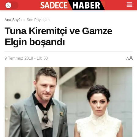
Ana Sayfa
Son Paylaşım
Tuna Kiremitçi ve Gamze
Elgin boşandı
A
9 Temmuz 2019 - 10: 50
A