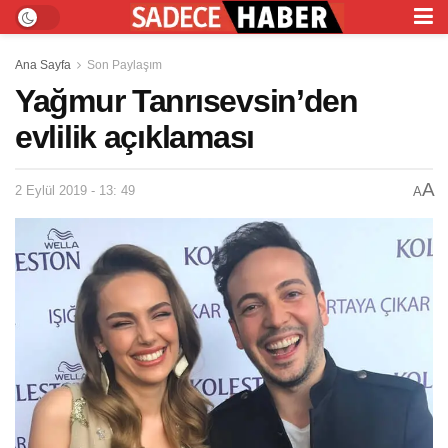
Ana Sayfa
Son Paylaşım
Yağmur Tanrısevsin’den
evlilik açıklaması
A
2 Eylül 2019 - 13: 49
A