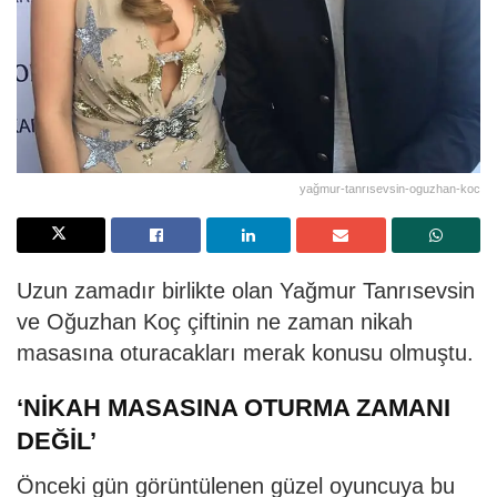
yağmur-tanrısevsin-oguzhan-koc
Uzun zamadır birlikte olan Yağmur Tanrısevsin
ve Oğuzhan Koç çiftinin ne zaman nikah
masasına oturacakları merak konusu olmuştu.
‘NİKAH MASASINA OTURMA ZAMANI
DEĞİL’
Önceki gün görüntülenen güzel oyuncuya bu