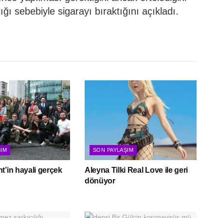
lığı sebebiyle sigarayı bıraktığını açıkladı.
ŞIM
SON PAYLAŞIM
t’in hayali gerçek
Aleyna Tilki Real Love ile geri
dönüyor