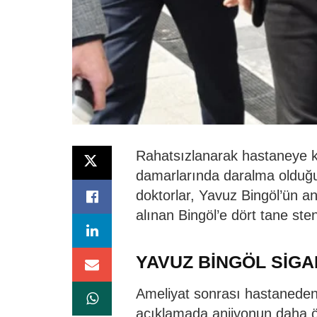
Rahatsızlanarak hastaneye ka
damarlarında daralma olduğu t
doktorlar, Yavuz Bingöl’ün an
alınan Bingöl’e dört tane sten
YAVUZ BİNGÖL SİGA
Ameliyat sonrası hastaneden 
açıklamada anjiyonun daha ön