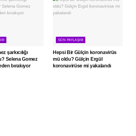
ŞIM
SON PAYLAŞIM
z şarkıcılığı
Hepsi Bir Gülçin koronavirüs
mu? Selena Gomez
mü oldu? Gülçin Ergül
neden bırakıyor
koronavirüse mi yakalandı