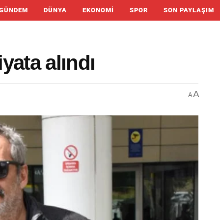
GÜNDEM
DÜNYA
EKONOMI
SPOR
SON PAYLAŞIM
yata alındı
A
A