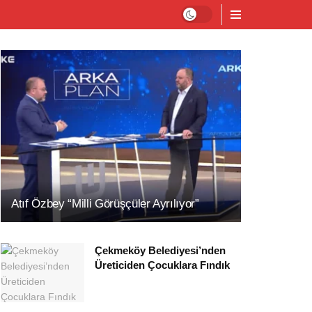
Atıf Özbey “Milli Görüşçüler Ayrılıyor”
Çekmeköy Belediyesi’nden
Üreticiden Çocuklara Fındık