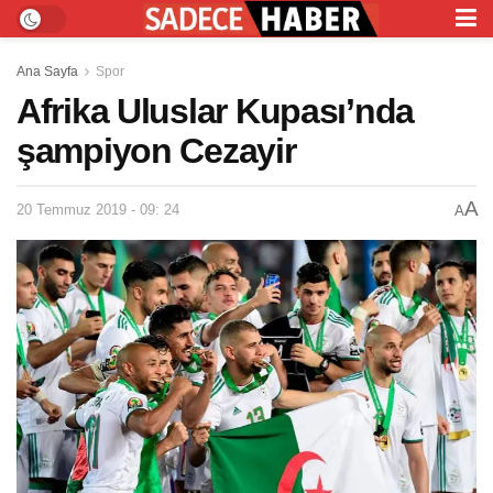
Ana Sayfa
Spor
Afrika Uluslar Kupası’nda
şampiyon Cezayir
A
20 Temmuz 2019 - 09: 24
A