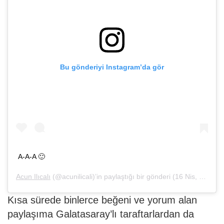
Bu gönderiyi Instagram’da gör
A-A-A 🙂
Acun Ilıcalı
(@acunilicali)’in paylaştığı bir gönderi (
16 Nis, 2019, 12:00öö PDT
Kısa sürede binlerce beğeni ve yorum alan
paylaşıma Galatasaray’lı taraftarlardan da