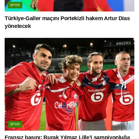
SPOR
Türkiye-Galler maçını Portekizli hakem Artur Dias
yönetecek
SPOR
Fransız basını: Burak Yılmaz Lille’i şampiyonluğa