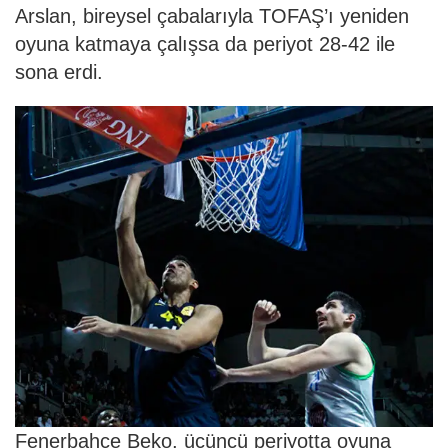
Arslan, bireysel çabalarıyla TOFAŞ’ı yeniden
oyuna katmaya çalışsa da periyot 28-42 ile
sona erdi.
Fenerbahçe Beko, üçüncü periyotta oyuna