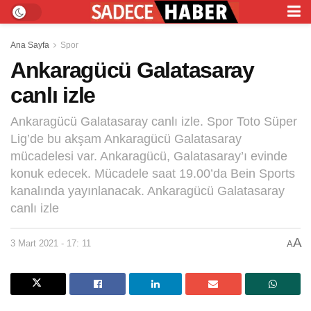
Ana Sayfa
Spor
Ankaragücü Galatasaray
canlı izle
Ankaragücü Galatasaray canlı izle. Spor Toto Süper
Lig’de bu akşam Ankaragücü Galatasaray
mücadelesi var. Ankaragücü, Galatasaray’ı evinde
konuk edecek. Mücadele saat 19.00’da Bein Sports
kanalında yayınlanacak. Ankaragücü Galatasaray
canlı izle
A
3 Mart 2021 - 17: 11
A