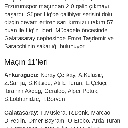
Erzurumspor maçından 2-0 galip çıkmayı
başardı. Süper Lig’de galibiyet serisini dolu
dizgin devam ettiren sarı kırmızılı takım 57
puan ile Lig’in lideri. Mücadele öncesinde
Galatasaray cephesinde Emre Taşdemir ve
Saracchi’nin sakatlığı bulunuyor.
Maçın 11’leri
Ankaragücü:
Koray Çelikay, A.Kulusic,
Z.Sarlija, S.Kitsiou, Atilla Turan, E.Çekiçi,
İbrahim Akdağ, Geraldo, Alper Potuk,
S.Lobhanidze, T.Börven
Galatasaray:
F.Muslera, R.Donk, Marcao,
D.Yedlin, Ömer Bayram, O.Etebo, Arda Turan,