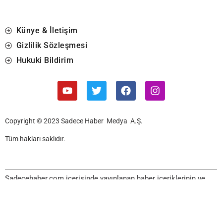
Künye & İletişim
Gizlilik Sözleşmesi
Hukuki Bildirim
Copyright © 2023 Sadece Haber Medya A.Ş.
Tüm hakları saklıdır.
Sadecehaber.com içerisinde yayınlanan haber içeriklerinin ve
görsellerinin izin alınmadan, kaynak gösterilerek dahi iktibas
edilemez. Kanuna aykırı ve izinsiz olarak kopyalanamaz, başka
yerde yayınlanamaz