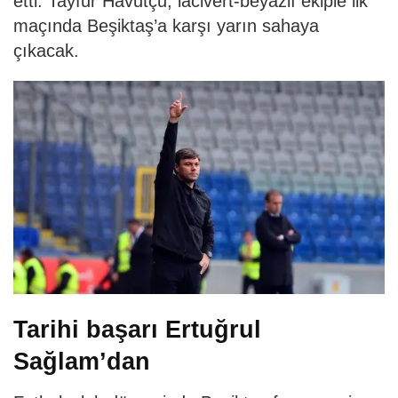
etti. Tayfur Havutçu, lacivert-beyazlı ekiple ilk
maçında Beşiktaş’a karşı yarın sahaya
çıkacak.
Tarihi başarı Ertuğrul
Sağlam’dan