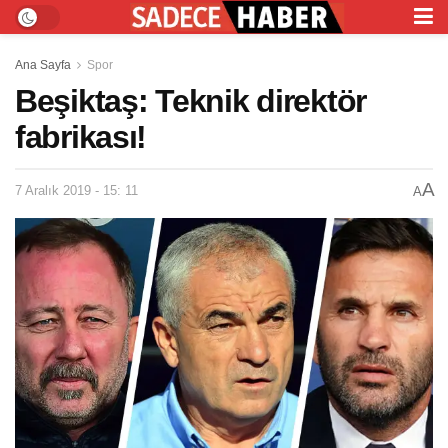
Ana Sayfa
Spor
Beşiktaş: Teknik direktör
fabrikası!
A
7 Aralık 2019 - 15: 11
A