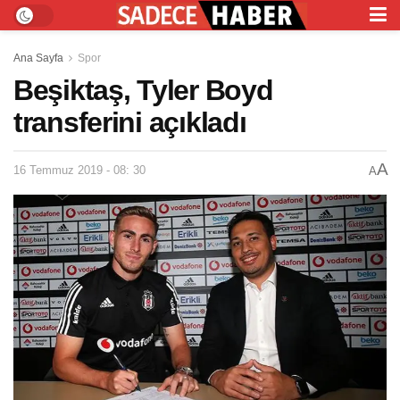
Ana Sayfa
Spor
Beşiktaş, Tyler Boyd
transferini açıkladı
A
16 Temmuz 2019 - 08: 30
A