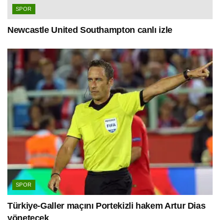
SPOR
Newcastle United Southampton canlı izle
SPOR
Türkiye-Galler maçını Portekizli hakem Artur Dias
yönetecek