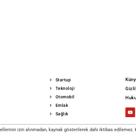
Küny
Startup
Teknoloji
Gizl
Otomobil
Huku
Emlak
Sağlık
llerinin izin alınmadan, kaynak gösterilerek dahi iktibas edilemez. K