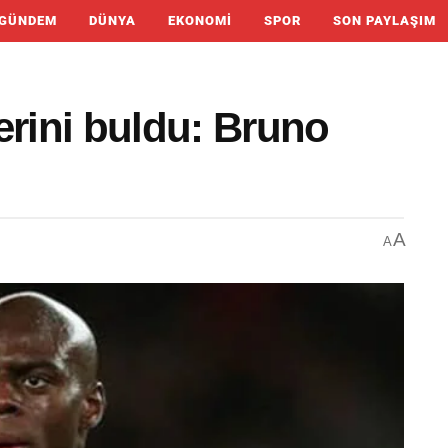
GÜNDEM
DÜNYA
EKONOMI
SPOR
SON PAYLAŞIM
erini buldu: Bruno
A
A