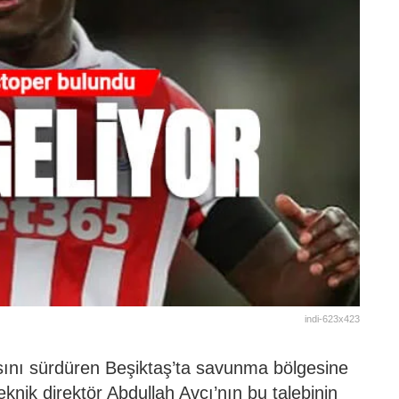
indi-623x423
ını sürdüren Beşiktaş’ta savunma bölgesine
eknik direktör Abdullah Avcı’nın bu talebinin