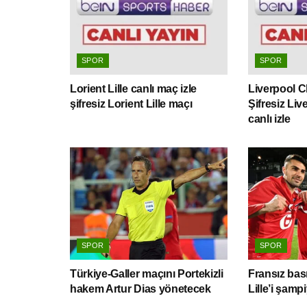
SPOR
SPOR
Lorient Lille canlı maç izle
Liverpool Ch
şifresiz Lorient Lille maçı
Şifresiz Li
canlı izle
SPOR
SPOR
Türkiye-Galler maçını Portekizli
Fransız bas
hakem Artur Dias yönetecek
Lille’i şam