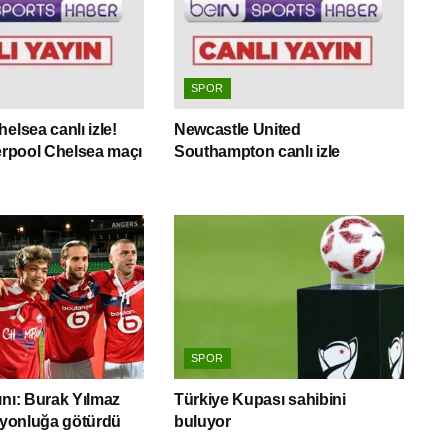
SPOR
elsea canlı izle!
Newcastle United
verpool Chelsea maçı
Southampton canlı izle
SPOR
ını: Burak Yılmaz
Türkiye Kupası sahibini
piyonluğa götürdü
buluyor