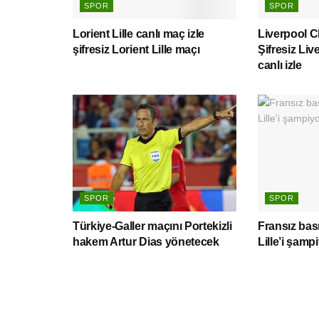
SPOR
SPOR
Lorient Lille canlı maç izle
Liverpool Ch
şifresiz Lorient Lille maçı
Şifresiz Li
canlı izle
SPOR
SPOR
Türkiye-Galler maçını Portekizli
Fransız bas
hakem Artur Dias yönetecek
Lille’i şam