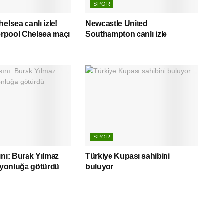
SPOR
elsea canlı izle!
Newcastle United
verpool Chelsea maçı
Southampton canlı izle
SPOR
ını: Burak Yılmaz
Türkiye Kupası sahibini
piyonluğa götürdü
buluyor