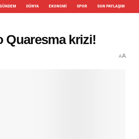
GÜNDEM
DÜNYA
EKONOMI
SPOR
SON PAYLAŞIM
o Quaresma krizi!
A
A