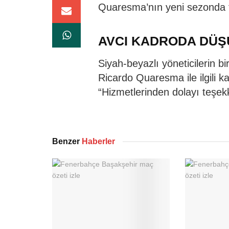
Quaresma’nın yeni sezonda t
AVCI KADRODA DÜ
Siyah-beyazlı yöneticilerin b
Ricardo Quaresma ile ilgili k
“Hizmetlerinden dolayı teşek
Benzer
Haberler