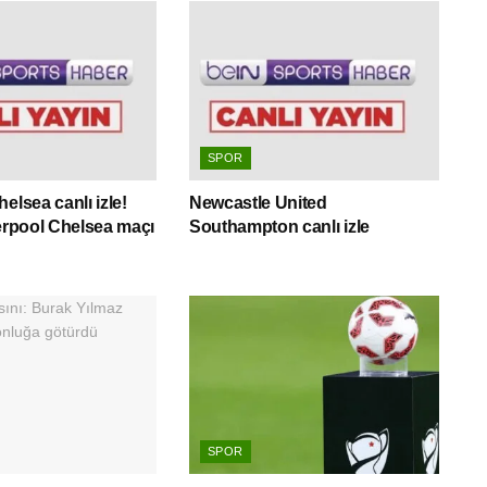
SPOR
elsea canlı izle!
Newcastle United
verpool Chelsea maçı
Southampton canlı izle
SPOR