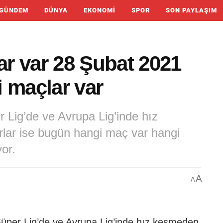
GÜNDEM
DÜNYA
EKONOMI
SPOR
SON PAYLAŞIM
r var 28 Şubat 2021
 maçlar var
 Lig’de ve Avrupa Lig’inde hız
lar ise bugün hangi maç var hangi
or.
A
A
Süper Lig’de ve Avrupa Lig’inde hız kesmeden