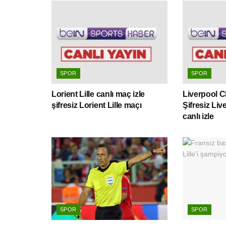
SPOR
SPOR
Lorient Lille canlı maç izle
Liverpool Ch
şifresiz Lorient Lille maçı
Şifresiz Li
canlı izle
SPOR
SPOR