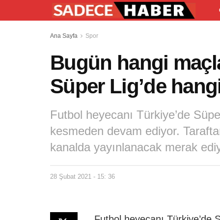
Ana Sayfa
Spor
Bugün hangi maçla
Süper Lig’de hangi
Futbol heyecanı Türkiye’de Süper
kesmeden devam ediyor. Taraftar
kanalda yayınlanacak merak ediy
28 Şubat 2021 - 15: 36
Futbol heyecanı Türkiye’de 