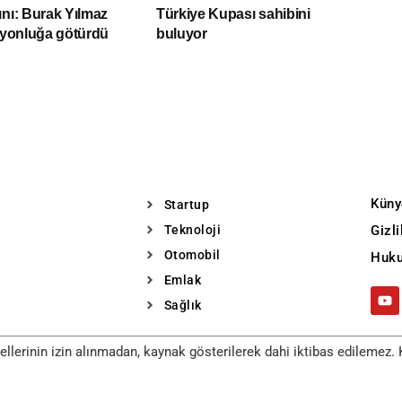
ını: Burak Yılmaz
Türkiye Kupası sahibini
piyonluğa götürdü
buluyor
Küny
Startup
Teknoloji
Gizl
Otomobil
Huku
Emlak
Sağlık
llerinin izin alınmadan, kaynak gösterilerek dahi iktibas edilemez. K