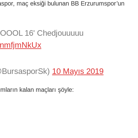
aspor, maç eksiği bulunan BB Erzurumspor’un
OL 16' Chedjouuuuu
/onmfjmNkUx
@BursasporSk)
10 Mayıs 2019
mların kalan maçları şöyle: