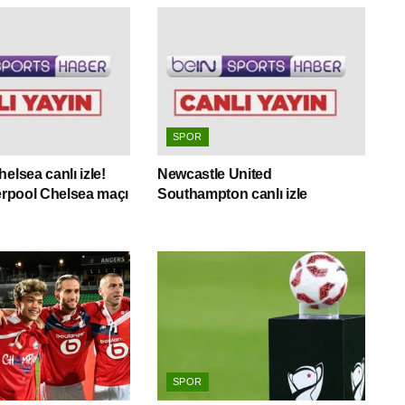
SPOR
elsea canlı izle!
Newcastle United
verpool Chelsea maçı
Southampton canlı izle
SPOR