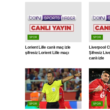
SPOR
SPOR
Lorient Lille canlı maç izle
Liverpool Ch
şifresiz Lorient Lille maçı
Şifresiz Li
canlı izle
SPOR
SPOR