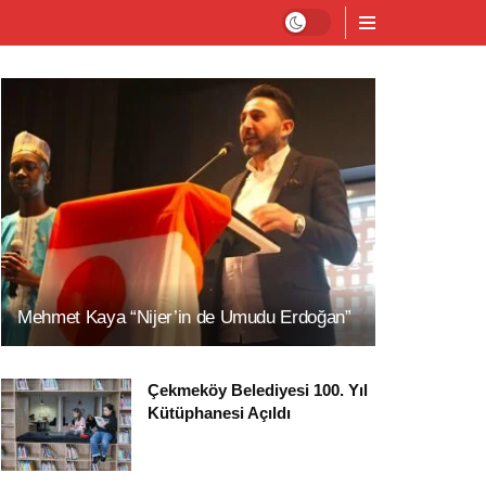
Mehmet Kaya “Nijer’in de Umudu Erdoğan”
Çekmeköy Belediyesi 100. Yıl
Kütüphanesi Açıldı