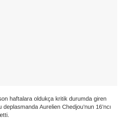
on haftalara oldukça kritik durumda giren
r’u deplasmanda Aurelien Chedjou’nun 16’ncı
tti.