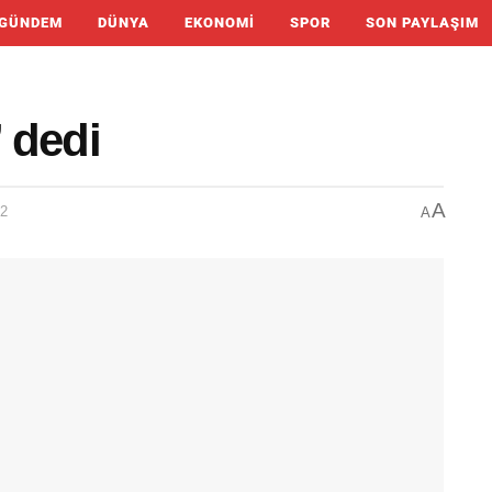
GÜNDEM
DÜNYA
EKONOMI
SPOR
SON PAYLAŞIM
 dedi
A
02
A