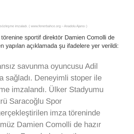
k sözleşme imzaladı. ( www.fenerbahce.org – Anadolu Ajansı )
 törenine sportif direktör Damien Comolli de
ten yapılan açıklamada şu ifadelere yer verildi:
ansız savunma oyuncusu Adil
 sağladı. Deneyimli stoper ile
eşme imzalandı. Ülker Stadyumu
rü Saracoğlu Spor
rçekleştirilen imza töreninde
rümüz Damien Comolli de hazır