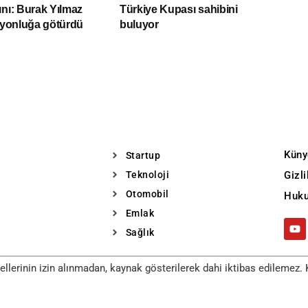
ını: Burak Yılmaz
Türkiye Kupası sahibini
piyonluğa götürdü
buluyor
Küny
Startup
Teknoloji
Gizl
Otomobil
Huku
Emlak
Sağlık
llerinin izin alınmadan, kaynak gösterilerek dahi iktibas edilemez. K