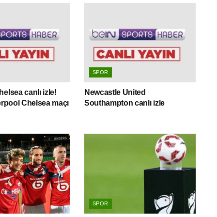
SPOR
elsea canlı izle!
Newcastle United
verpool Chelsea maçı
Southampton canlı izle
SPOR