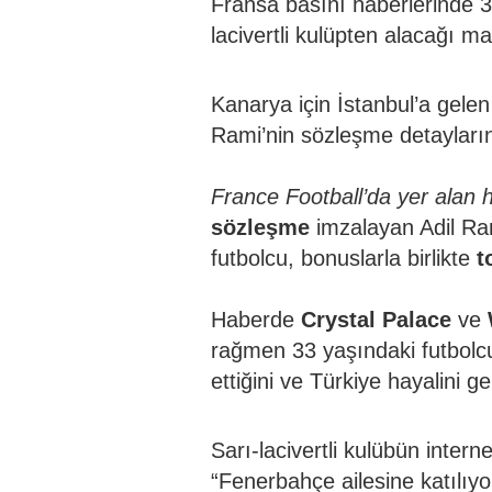
Fransa basını haberlerinde 
lacivertli kulüpten alacağı m
Kanarya için İstanbul’a gele
Rami’nin sözleşme detayların
France Football’da yer alan 
sözleşme
imzalayan Adil Ra
futbolcu, bonuslarla birlikte
t
Haberde
Crystal
Palace
ve
rağmen 33 yaşındaki futbolcu
ettiğini ve Türkiye hayalini ge
Sarı-lacivertli kulübün intern
“Fenerbahçe ailesine katılıy