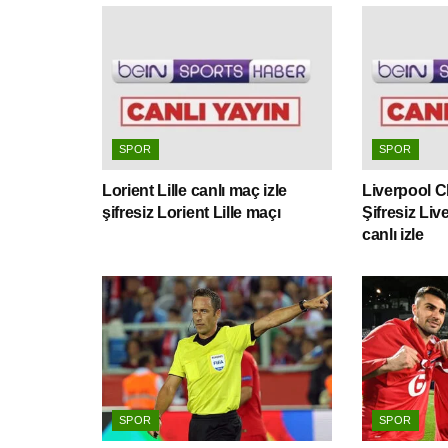
SPOR
SPOR
Lorient Lille canlı maç izle
Liverpool Ch
şifresiz Lorient Lille maçı
Şifresiz Li
canlı izle
SPOR
SPOR