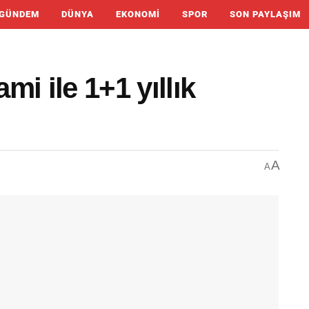
GÜNDEM
DÜNYA
EKONOMI
SPOR
SON PAYLAŞIM
i ile 1+1 yıllık
A
A