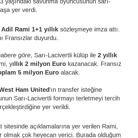
33 yaşındaki savunma oyuncusunun sarı-
aaşa yer verdi.
n
Adil
Rami 1+1 yıllık
sözleşmeye imza attı.
ı Fransızlar duyurdu.
habere göre
, Sarı-Lacivertli külüp ile
2 yıllık
mi, y
ıllık 2 milyon Euro
kazanacak. Fransız
oplam 5 milyon Euro
alacak.
West
Ham
United
‘ın transfer isteğine
nun Sarı-Lacivertli formayı terletmeyi tercih
rçekleştirdiğine yer verildi.
et sitesinde açıklamalarına yer verilen Rami,
or olmak çok heyecan verici. Burada olduğum