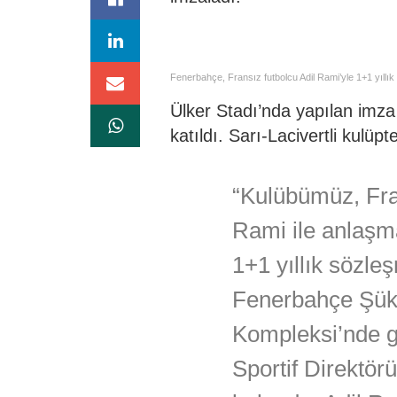
Fenerbahçe, Fransız futbolcu Adil Rami’yle 1+1 yıllı
Ülker Stadı’nda yapılan imza
katıldı. Sarı-Lacivertli kulüp
“Kulübümüz, Fr
Rami ile anlaşma
1+1 yıllık sözl
Fenerbahçe Şük
Kompleksi’nde ge
Sportif Direktö