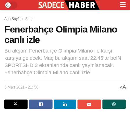
Ana Sayfa
Spor
Fenerbahçe Olimpia Milano
canlı izle
Bu akşam Fenerbahçe Olimpia Milano ile karşı
karşıya gelecek. Maç bu akşam saat 22.45’te beIN
SPORTSHD 3 ekranlarında canlı yayınlanacak.
Fenerbahçe Olimpia Milano canlı izle
A
3 Mart 2021 - 21: 56
A