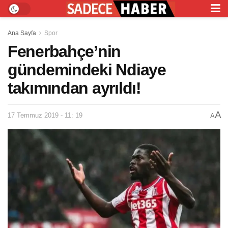
Ana Sayfa
Spor
Fenerbahçe’nin
gündemindeki Ndiaye
takımından ayrıldı!
A
17 Temmuz 2019 - 11: 19
A