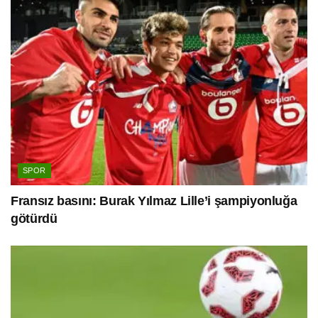
SPOR
Fransız basını: Burak Yılmaz Lille’i şampiyonluğa
götürdü