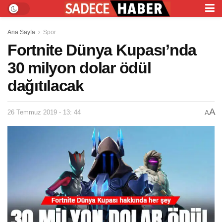
Ana Sayfa
Spor
Fortnite Dünya Kupası’nda
30 milyon dolar ödül
dağıtılacak
A
26 Temmuz 2019 - 13: 44
A