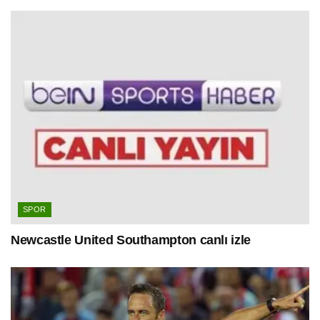
SPOR
Newcastle United Southampton canlı izle