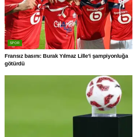
SPOR
Fransız basını: Burak Yılmaz Lille’i şampiyonluğa
götürdü